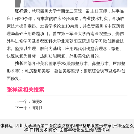
张祥运
，就职四川大学华西第二医院，副主任医师，从事临
床工作20余年，有丰富的临床经验积累，专业技术扎实，各项临
床技术操作娴熟。发表学术论文10余篇，并负责四川省中医药管
理局基础应用课题项目。曾在第三军医大学西南医院整形、烧伤
外科进修学习及首都医科大学北京朝阳医院进修学习微创腔镜技
术。坚持以生理、解剖为基础，应用现代创伤愈合理念，微创、
快速恢复为目标，达到功能康复、外形美化的目的。
擅长
面部各种美容整形手术(眼部整形术、鼻整形术、唇部整
形术等)；乳房整形美容；微创美容整形；瘢痕综合调节及各种创
面修复。
张祥运
相关搜索
上一个：
陈勇2
下一个：
陈明1
张祥运_四川大学华西第二医院脂肪整形胸部整形眼整形专家|张祥运怎么
样|口碑|技术|评价_面部年轻化医生预约查询网