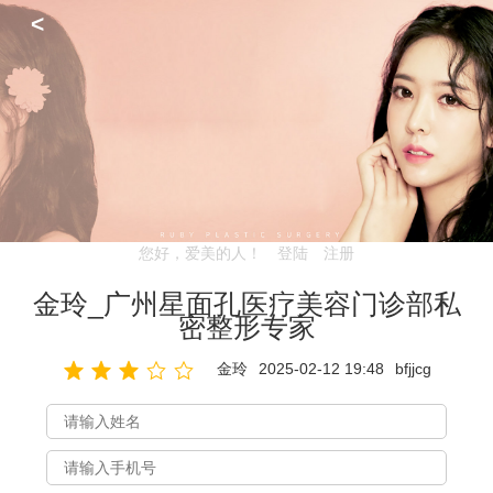
<
您好，爱美的人！
登陆
注册
金玲_广州星面孔医疗美容门诊部私
密整形专家
金玲
2025-02-12 19:48
bfjjcg