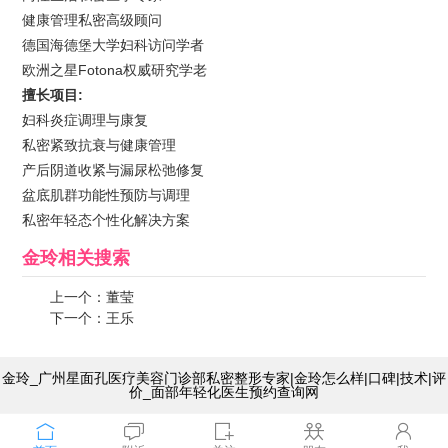
健康管理私密高级顾问
德国海德堡大学妇科访问学者
欧洲之星Fotona权威研究学老
擅长项目:
妇科炎症调理与康复
私密紧致抗衰与健康管理
产后阴道收紧与漏尿松弛修复
盆底肌群功能性预防与调理
私密年轻态个性化解决方案
金玲
相关搜索
上一个：
董莹
下一个：
王乐
金玲_广州星面孔医疗美容门诊部私密整形专家|金玲怎么样|口碑|技术|评
价_面部年轻化医生预约查询网