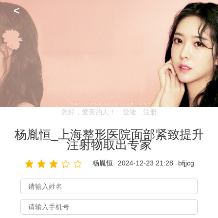
<
您好，爱美的人！
登陆
注册
杨胤恒_上海整形医院面部紧致提升
注射物取出专家
杨胤恒
2024-12-23 21:28
bfjjcg