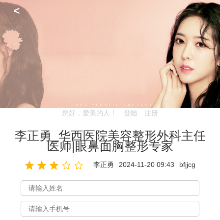
<
您好，爱美的人！
登陆
注册
李正勇_华西医院美容整形外科主任
医师|眼鼻面胸整形专家
李正勇
2024-11-20 09:43
bfjjcg