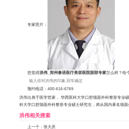
专家照片：
您觉得
洪伟_郑州春语医疗美容医院面部专家
怎么样？给
预约电话：
400-616-6769
洪伟出身于医学世家， 华西医科大学口腔颌面外科整形专业硕
科大学口腔颌面外科整形专业硕士研究生，师从国内著名颌面
洪伟
相关搜索
上一个：
张大庆