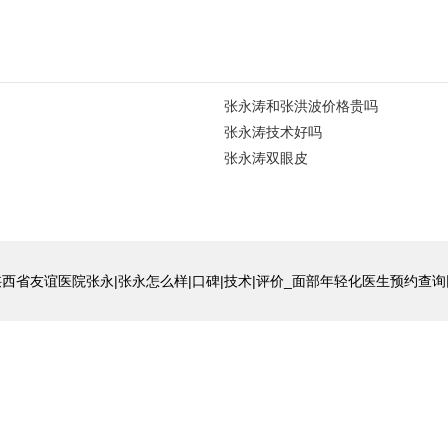
张永涛和张洪波价格贵吗
张永涛技术好吗
张永涛双眼皮
陕西省友谊医院张永|张永怎么样|口碑|技术|评价_面部年轻化医生预约查询