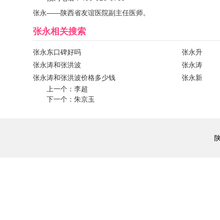
张永——陕西省友谊医院副主任医师。
张永
相关搜索
张永东口碑好吗
张永升
张永涛和张洪波
张永涛
张永涛和张洪波价格多少钱
张永新
上一个：
李超
下一个：
朱京玉