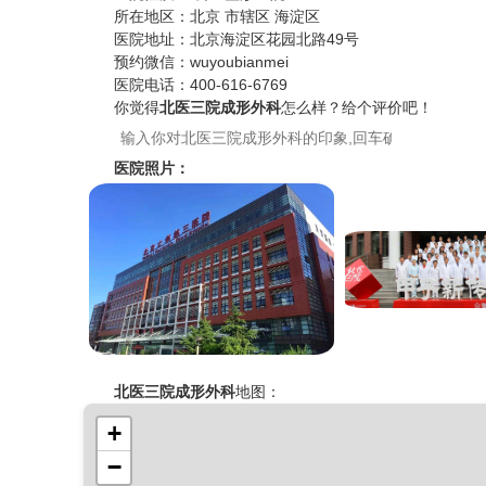
所在地区：
北京 市辖区 海淀区
医院地址：
北京海淀区花园北路49号
预约微信：
wuyoubianmei
医院电话：
400-616-6769
你觉得
北医三院成形外科
怎么样？给个评价吧！
医院照片：
北医三院成形外科
地图：
+
−