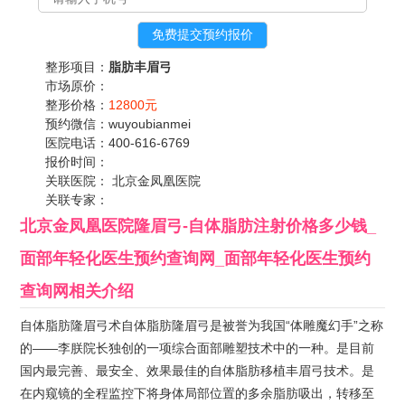
整形项目：
脂肪丰眉弓
市场原价：
整形价格：
12800元
预约微信：
wuyoubianmei
医院电话：
400-616-6769
报价时间：
关联医院：
北京金凤凰医院
关联专家：
北京金凤凰医院隆眉弓-自体脂肪注射价格多少钱_
面部年轻化医生预约查询网_面部年轻化医生预约
查询网
相关介绍
自体脂肪隆眉弓术自体脂肪隆眉弓是被誉为我国“体雕魔幻手”之称
的——李朕院长独创的一项综合面部雕塑技术中的一种。是目前
国内最完善、最安全、效果最佳的自体脂肪移植丰眉弓技术。是
在内窥镜的全程监控下将身体局部位置的多余脂肪吸出，转移至