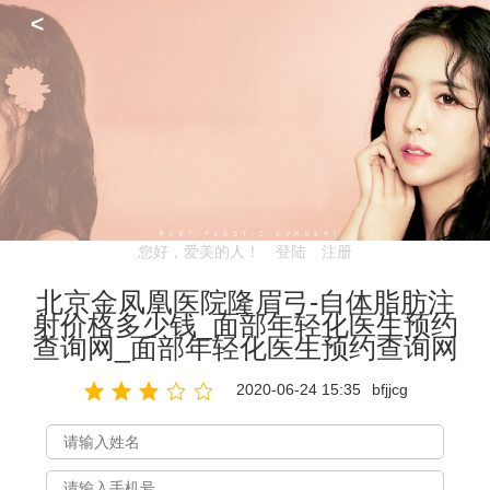
<
您好，爱美的人！
登陆
注册
北京金凤凰医院隆眉弓-自体脂肪注
射价格多少钱_面部年轻化医生预约
查询网_面部年轻化医生预约查询网
2020-06-24 15:35
bfjjcg